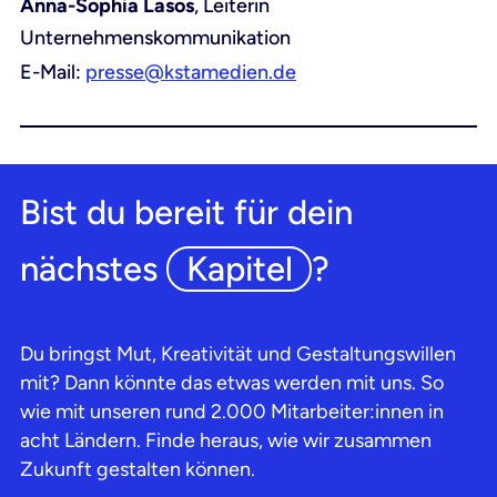
Anna-Sophia Lasos
, Leiterin
Unternehmenskommunikation
E-Mail:
presse@kstamedien.de
Bist du bereit für dein
nächstes
Kapitel
?
Du bringst Mut, Kreativität und Gestaltungswillen
mit? Dann könnte das etwas werden mit uns. So
wie mit unseren rund 2.000 Mitarbeiter:innen in
acht Ländern. Finde heraus, wie wir zusammen
Zukunft gestalten können.